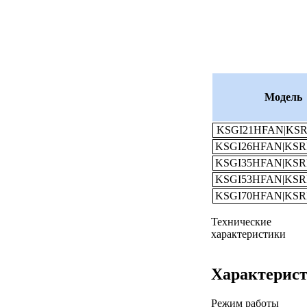
Модель
KSGI21HFAN|KSR
KSGI26HFAN|KSR
KSGI35HFAN|KSR
KSGI53HFAN|KSR
KSGI70HFAN|KSR
Технические
характеристики
Характерис
Режим работы