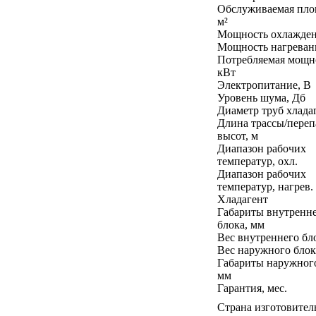
Обслуживаемая пло
м²
Мощность охлажден
Мощность нагреван
Потребляемая мощн
кВт
Электропитание, В
Уровень шума, Дб
Диаметр труб хлада
Длина трассы/переп
высот, м
Диапазон рабочих
температур, охл.
Диапазон рабочих
температур, нагрев.
Хладагент
Габариты внутренн
блока, мм
Вес внутреннего бло
Вес наружного блок
Габариты наружного
мм
Гарантия, мес.
Страна изготовител