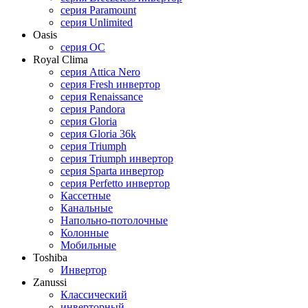
cерия Paramount
серия Unlimited
Oasis
cерия OC
Royal Clima
серия Attica Nero
серия Fresh инвертор
серия Renaissance
серия Pandora
серия Gloria
серия Gloria 36k
серия Triumph
серия Triumph инвертор
серия Sparta инвертор
серия Perfetto инвертор
Кассетные
Канальные
Напольно-потолочные
Колонные
Мобильные
Toshiba
Инвертор
Zanussi
Классический
инверторный