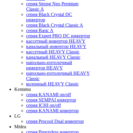
серия Strong Neo Premium
Classic A
серия Black Crystal DC
инвертор
серия Black Crystal Classic A
серия Basic A
серия Expert PRO DC инвертор
кассетный инвертор HEAVY
канальный инвертор HEAVY
кассетный HEAVY Classic
канальный HEAVY Classic
напольно-потолочный
инвертор HEAVY
напольно-потолочный HEAVY
Classic
колонный HEAVY Classic
Kentatsu
серия KANAMI on/off
серия SEMPAI инвертор
серия ICHI on/off
серия KANAMI инвертор
LG
серия Procool Dual инвертор
Midea
серия Breezeless инвертор