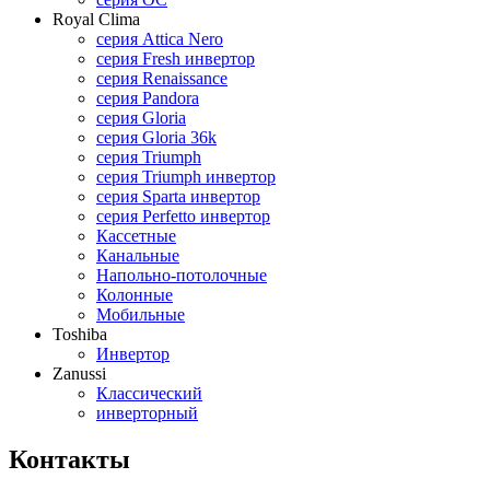
Royal Clima
серия Attica Nero
серия Fresh инвертор
серия Renaissance
серия Pandora
серия Gloria
серия Gloria 36k
серия Triumph
серия Triumph инвертор
серия Sparta инвертор
серия Perfetto инвертор
Кассетные
Канальные
Напольно-потолочные
Колонные
Мобильные
Toshiba
Инвертор
Zanussi
Классический
инверторный
Контакты