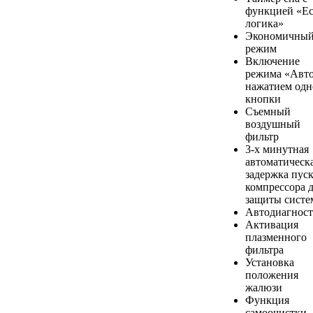
функцией «Ес
логика»
Экономичны
режим
Включение
режима «Авт
нажатием одн
кнопки
Съемный
воздушный
фильтр
3-х минутная
автоматическ
задержка пус
компрессора 
защиты сист
Автодиагност
Активация
плазменного
фильтра
Установка
положения
жалюзи
Функция
самоочистки