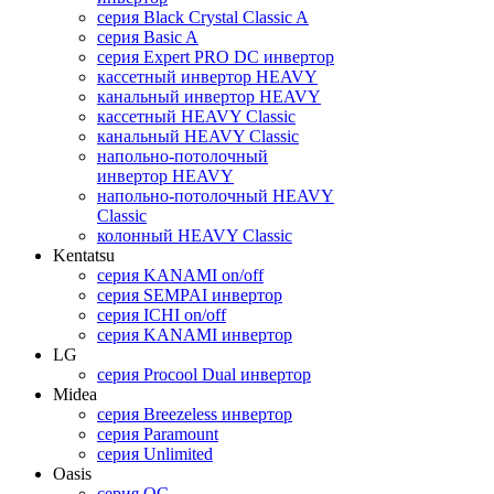
серия Black Crystal Classic A
серия Basic A
серия Expert PRO DC инвертор
кассетный инвертор HEAVY
канальный инвертор HEAVY
кассетный HEAVY Classic
канальный HEAVY Classic
напольно-потолочный
инвертор HEAVY
напольно-потолочный HEAVY
Classic
колонный HEAVY Classic
Kentatsu
серия KANAMI on/off
серия SEMPAI инвертор
серия ICHI on/off
серия KANAMI инвертор
LG
серия Procool Dual инвертор
Midea
серия Breezeless инвертор
cерия Paramount
серия Unlimited
Oasis
cерия OC