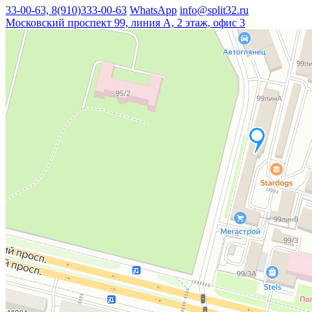
33-00-63, 8(910)333-00-63
WhatsApp
info@split32.ru
Московский проспект 99, линия А, 2 этаж, офис 3