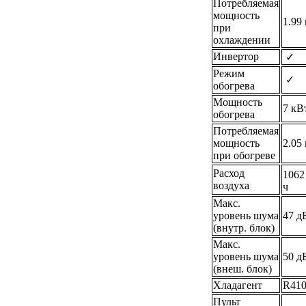
Потребляемая
мощность
1.99
при
охлаждении
Инвертор
✓
Режим
✓
обогрева
Мощность
7 кВ
обогрева
Потребляемая
мощность
2.05
при обогреве
Расход
1062
воздуха
ч
Макс.
уровень шума
47 д
(внутр. блок)
Макс.
уровень шума
50 д
(внеш. блок)
Хладагент
R41
Пульт