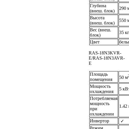
Глубина
290 
(внеш. блок)
Высота
550 
(внеш. блок)
Вес (внеш.
35 к
блок)
Цвет
бел
RAS-18N3KVR-
E/RAS-18N3AVR-
E
Площадь
50 м
помещения
Мощность
5 кВ
охлаждения
Потребляемая
мощность
1.42
при
охлаждении
Инвертор
✓
Режим