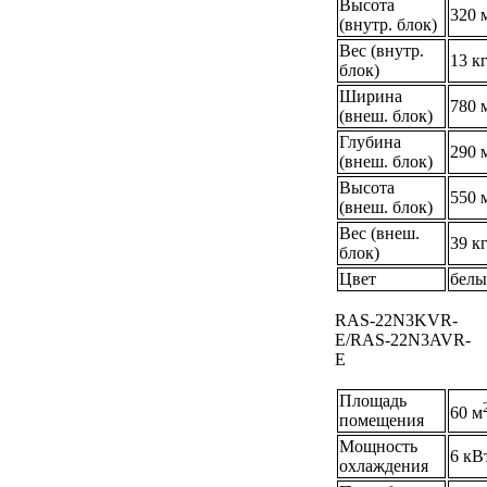
Высота
320 
(внутр. блок)
Вес (внутр.
13 к
блок)
Ширина
780 
(внеш. блок)
Глубина
290 
(внеш. блок)
Высота
550 
(внеш. блок)
Вес (внеш.
39 к
блок)
Цвет
бел
RAS-22N3KVR-
E/RAS-22N3AVR-
E
Площадь
60 м
помещения
Мощность
6 кВ
охлаждения