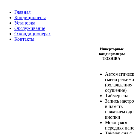
Главная
Кондиционеры
Установка
Обслуживание
О кондиционерах
Контакты
Инверторные
кондиционеры
TOSHIBA
Автоматическ
смена режимо
(охлаждение/
осушение)
Таймер сна
Запись настр
в память
нажатием одн
кнопки
Моющаяся
передняя пан
Таймер сна с