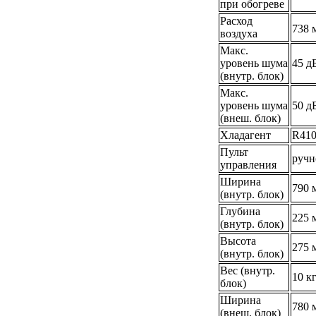
при обогреве
Расход
738 
воздуха
Макс.
уровень шума
45 д
(внутр. блок)
Макс.
уровень шума
50 д
(внеш. блок)
Хладагент
R41
Пульт
ручн
управления
Ширина
790 
(внутр. блок)
Глубина
225 
(внутр. блок)
Высота
275 
(внутр. блок)
Вес (внутр.
10 к
блок)
Ширина
780 
(внеш. блок)