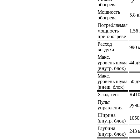
✓
обогрева
Мощность
5.8 
обогрева
Потребляемая
мощность
1.56
при обогреве
Расход
990 
воздуха
Макс.
уровень шума
44 д
(внутр. блок)
Макс.
уровень шума
50 д
(внеш. блок)
Хладагент
R41
Пульт
ручн
управления
Ширина
1050
(внутр. блок)
Глубина
243 
(внутр. блок)