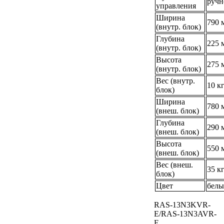
ручн
управления
Ширина
790 
(внутр. блок)
Глубина
225 
(внутр. блок)
Высота
275 
(внутр. блок)
Вес (внутр.
10 к
блок)
Ширина
780 
(внеш. блок)
Глубина
290 
(внеш. блок)
Высота
550 
(внеш. блок)
Вес (внеш.
35 к
блок)
Цвет
бел
RAS-13N3KVR-
E/RAS-13N3AVR-
E