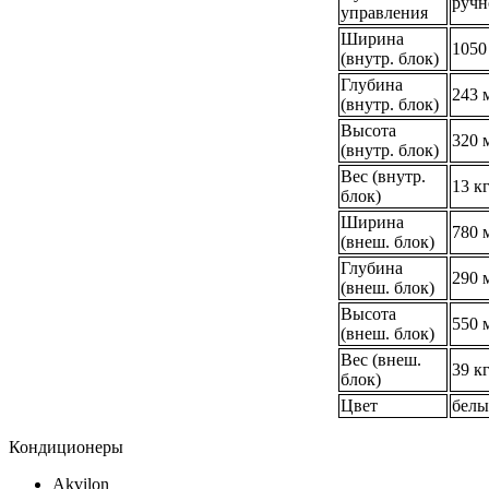
ручн
управления
Ширина
1050
(внутр. блок)
Глубина
243 
(внутр. блок)
Высота
320 
(внутр. блок)
Вес (внутр.
13 к
блок)
Ширина
780 
(внеш. блок)
Глубина
290 
(внеш. блок)
Высота
550 
(внеш. блок)
Вес (внеш.
39 к
блок)
Цвет
бел
Кондиционеры
Akvilon