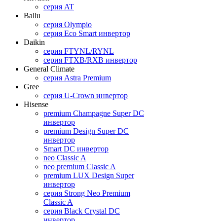
серия AT
Ballu
серия Olympio
серия Eco Smart инвертор
Daikin
серия FTYNL/RYNL
серия FTXB/RXB инвертор
General Climate
серия Astra Premium
Gree
серия U-Crown инвертор
Hisense
premium Champagne Super DC
инвертор
premium Design Super DC
инвертор
Smart DC инвертор
neo Classic A
neo premium Classic A
premium LUX Design Super
инвертор
серия Strong Neo Premium
Classic A
серия Black Crystal DC
инвертор