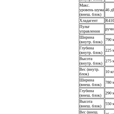
Макс.
уровень шума
46 д
(внеш. блок)
Хладагент
R41
Пульт
ручн
управления
Ширина
790 
(внутр. блок)
Глубина
225 
(внутр. блок)
Высота
275 
(внутр. блок)
Вес (внутр.
10 к
блок)
Ширина
780 
(внеш. блок)
Глубина
290 
(внеш. блок)
Высота
550 
(внеш. блок)
Вес (внеш.