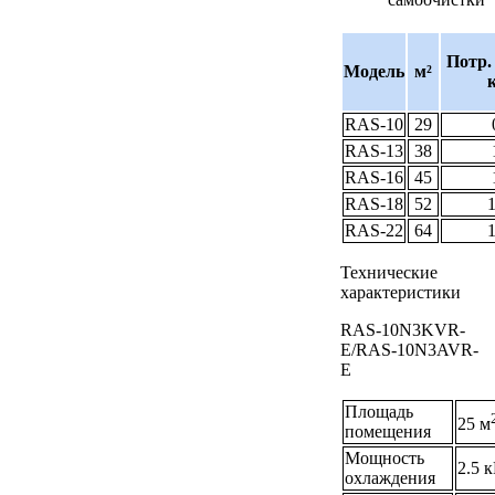
Потр. 
Модель
м²
RAS-10
29
RAS-13
38
RAS-16
45
RAS-18
52
1
RAS-22
64
1
Технические
характеристики
RAS-10N3KVR-
E/RAS-10N3AVR-
E
Площадь
25 м
помещения
Мощность
2.5 
охлаждения