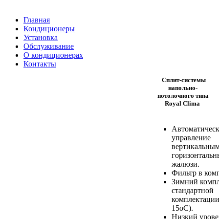
Главная
Кондиционеры
Установка
Обслуживание
О кондиционерах
Контакты
Сплит-системы
напольно-
потолочного типа
Royal Clima
Автоматическ
управление
вертикальным
горизонталь
жалюзи.
Фильтр в ком
Зимний компл
стандартной
комплектации
15оС).
Низкий урове