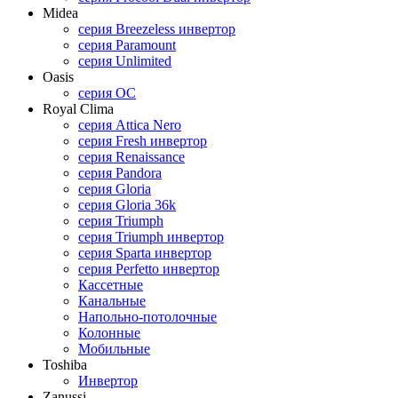
Midea
серия Breezeless инвертор
cерия Paramount
серия Unlimited
Oasis
cерия OC
Royal Clima
серия Attica Nero
серия Fresh инвертор
серия Renaissance
серия Pandora
серия Gloria
серия Gloria 36k
серия Triumph
серия Triumph инвертор
серия Sparta инвертор
серия Perfetto инвертор
Кассетные
Канальные
Напольно-потолочные
Колонные
Мобильные
Toshiba
Инвертор
Zanussi